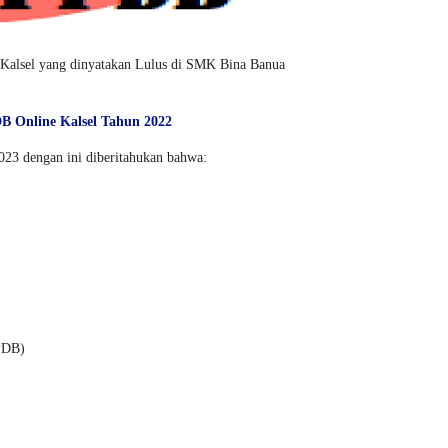
 Kalsel yang dinyatakan Lulus di SMK Bina Banua
B Online Kalsel Tahun 2022
023 dengan ini diberitahukan bahwa:
PPDB)