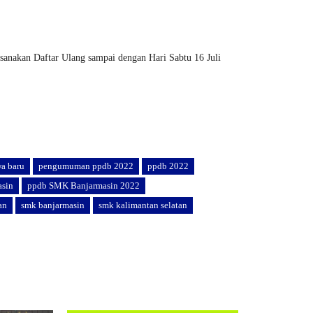
sanakan Daftar Ulang sampai dengan Hari Sabtu 16 Juli
wa baru
pengumuman ppdb 2022
ppdb 2022
sin
ppdb SMK Banjarmasin 2022
an
smk banjarmasin
smk kalimantan selatan