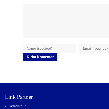
Link Partner
Kemdikbud