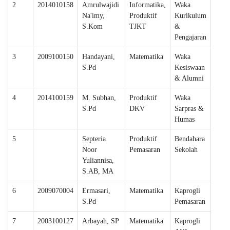
2
2014010158
Amrulwajidi
Informatika,
Waka
Na'imy,
Produktif
Kurikulum
S.Kom
TJKT
&
Pengajaran
3
2009100150
Handayani,
Matematika
Waka
S.Pd
Kesiswaan
& Alumni
4
2014100159
M. Subhan,
Produktif
Waka
S.Pd
DKV
Sarpras &
Humas
5
Septeria
Produktif
Bendahara
Noor
Pemasaran
Sekolah
Yuliannisa,
S.AB, MA
6
2009070004
Ermasari,
Matematika
Kaprogli
S.Pd
Pemasaran
7
2003100127
Arbayah, SP
Matematika
Kaprogli