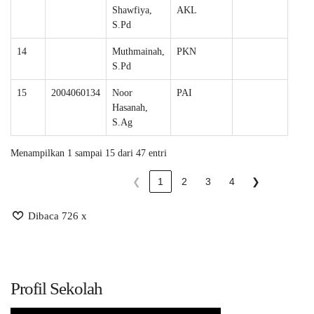
Shawfiya,
AKL
S.Pd
14
Muthmainah,
PKN
S.Pd
15
2004060134
Noor
PAI
Hasanah,
S.Ag
Menampilkan 1 sampai 15 dari 47 entri
❮
1
2
3
4
❯
Dibaca 726 x
Profil Sekolah