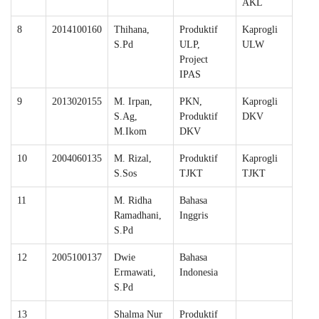
AKL
8
2014100160
Thihana,
Produktif
Kaprogli
S.Pd
ULP,
ULW
Project
IPAS
9
2013020155
M. Irpan,
PKN,
Kaprogli
S.Ag,
Produktif
DKV
M.Ikom
DKV
10
2004060135
M. Rizal,
Produktif
Kaprogli
S.Sos
TJKT
TJKT
11
M. Ridha
Bahasa
Ramadhani,
Inggris
S.Pd
12
2005100137
Dwie
Bahasa
Ermawati,
Indonesia
S.Pd
13
Shalma Nur
Produktif