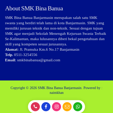
About SMK Bina Banua
SMK Bina Banua Banjarmasin merupakan salah satu SMK
swasta yang berdiri telah lama di kota Banjarmasin. SMK yang
memiliki jurusan teknik dan non-teknik. Sesuai dengan tujuan
SMK agar menjadi Sekolah Menengah Kejuruan Swasta Terbaik
Se-Kalimantan, maka lulusannya diberi bekal pengetahuan dan
skill yang kompeten sesuai jurusannya.
Alamat:
Jl. Pramuka Km.6 No.17 Banjarmasin
Telp.
0511-3254556
Email:
smkbinabanua@gmail.com
Copyright © 2026
SMK Bina Banua Banjarmasin.
Powered by :
naimkhan