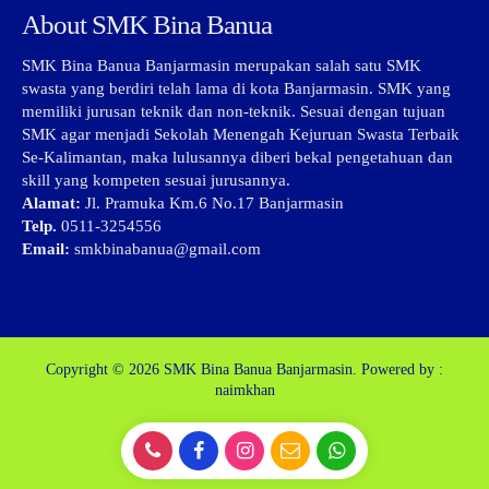
About SMK Bina Banua
SMK Bina Banua Banjarmasin merupakan salah satu SMK
swasta yang berdiri telah lama di kota Banjarmasin. SMK yang
memiliki jurusan teknik dan non-teknik. Sesuai dengan tujuan
SMK agar menjadi Sekolah Menengah Kejuruan Swasta Terbaik
Se-Kalimantan, maka lulusannya diberi bekal pengetahuan dan
skill yang kompeten sesuai jurusannya.
Alamat:
Jl. Pramuka Km.6 No.17 Banjarmasin
Telp.
0511-3254556
Email:
smkbinabanua@gmail.com
Copyright © 2026
SMK Bina Banua Banjarmasin.
Powered by :
naimkhan