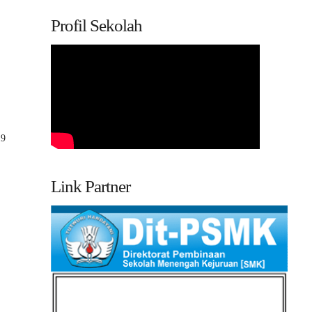
Profil Sekolah
19
Link Partner