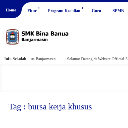
Home
Fitur
Program Keahlian
Guru
SPMB
Info Sekolah
 SMK Bina Banua Banjarmasin
Selamat Datang di Website Official SMK 
Tag : bursa kerja khusus