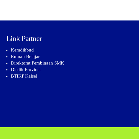
Link Partner
Kemdikbud
Rumah Belajar
Direktorat Pembinaan SMK
Disdik Provinsi
BTIKP Kalsel