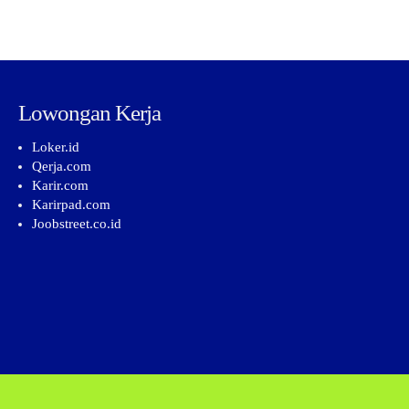
Lowongan Kerja
Loker.id
Qerja.com
Karir.com
Karirpad.com
Joobstreet.co.id