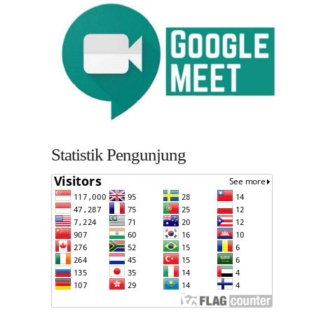
Statistik Pengunjung