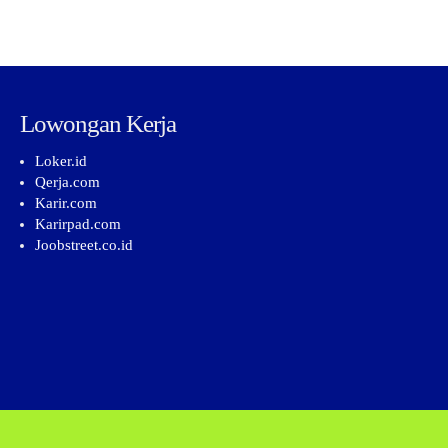
Lowongan Kerja
Loker.id
Qerja.com
Karir.com
Karirpad.com
Joobstreet.co.id