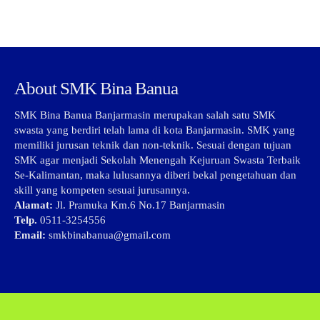
About SMK Bina Banua
SMK Bina Banua Banjarmasin merupakan salah satu SMK
swasta yang berdiri telah lama di kota Banjarmasin. SMK yang
memiliki jurusan teknik dan non-teknik. Sesuai dengan tujuan
SMK agar menjadi Sekolah Menengah Kejuruan Swasta Terbaik
Se-Kalimantan, maka lulusannya diberi bekal pengetahuan dan
skill yang kompeten sesuai jurusannya.
Alamat:
Jl. Pramuka Km.6 No.17 Banjarmasin
Telp.
0511-3254556
Email:
smkbinabanua@gmail.com