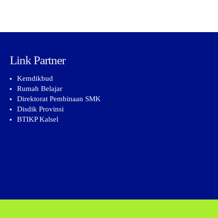
Link Partner
Kemdikbud
Rumah Belajar
Direktorat Pembinaan SMK
Disdik Provinsi
BTIKP Kalsel