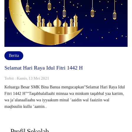
Berita
Selamat Hari Raya Idul Fitri 1442 H
Terbit : Kamis, 13 Mei 2021
Keluarga Besar SMK Bina Banua mengucapkan“Selamat Hari Raya Idul
Fitri 1442 H”“Taqabbalallaahi minnaa wa minkum taqabbal yaa kariim,
wa ja’alanaallaahu wa iyyaakum minal ‘aaidin wal faaiziin wal
maqbuulin kullu ‘aamin..
Profil Sekolah