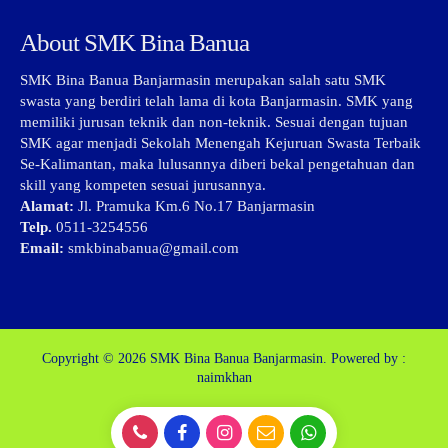
About SMK Bina Banua
SMK Bina Banua Banjarmasin merupakan salah satu SMK
swasta yang berdiri telah lama di kota Banjarmasin. SMK yang
memiliki jurusan teknik dan non-teknik. Sesuai dengan tujuan
SMK agar menjadi Sekolah Menengah Kejuruan Swasta Terbaik
Se-Kalimantan, maka lulusannya diberi bekal pengetahuan dan
skill yang kompeten sesuai jurusannya.
Alamat:
Jl. Pramuka Km.6 No.17 Banjarmasin
Telp.
0511-3254556
Email:
smkbinabanua@gmail.com
Copyright © 2026
SMK Bina Banua Banjarmasin.
Powered by :
naimkhan