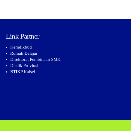
Link Partner
Kemdikbud
Rumah Belajar
Direktorat Pembinaan SMK
Disdik Provinsi
BTIKP Kalsel