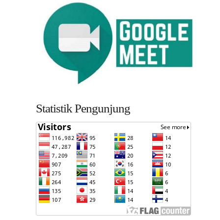
Statistik Pengunjung