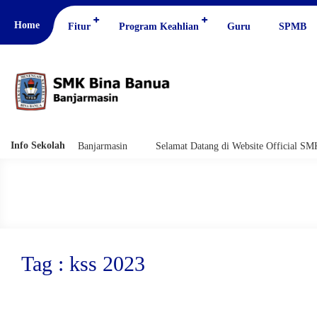
Home
Fitur
Program Keahlian
Guru
SPMB
Info Sekolah
 Bina Banua Banjarmasin
Selamat Datang di Website Official SMK Bina
Tag : kss 2023