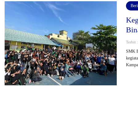
Beri
Keg
Bin
Terbit 
SMK Bi
kegiat
Kampa