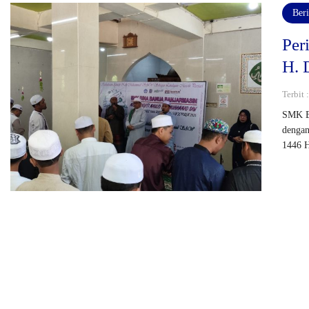
Beri
Per
H. 
Terbit
SMK Bi
denga
1446 H