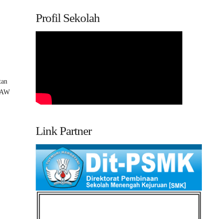
Profil Sekolah
6
tan
 SAW
Link Partner