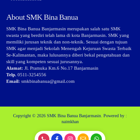
About SMK Bina Banua
SMK Bina Banua Banjarmasin merupakan salah satu SMK
swasta yang berdiri telah lama di kota Banjarmasin. SMK yang
memiliki jurusan teknik dan non-teknik. Sesuai dengan tujuan
SMK agar menjadi Sekolah Menengah Kejuruan Swasta Terbaik
Se-Kalimantan, maka lulusannya diberi bekal pengetahuan dan
skill yang kompeten sesuai jurusannya.
Alamat:
Jl. Pramuka Km.6 No.17 Banjarmasin
Telp.
0511-3254556
Email:
smkbinabanua@gmail.com
Copyright © 2026
SMK Bina Banua Banjarmasin.
Powered by :
naimkhan