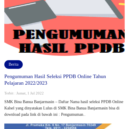
Berita
Pengumuman Hasil Seleksi PPDB Online Tahun
Pelajaran 2022/2023
Terbit : Jumat, 1 Jul 2022
SMK Bina Banua Banjarmasin – Daftar Nama hasil seleksi PPDB Online
Kalsel yang dinyatakan Lulus di SMK Bina Banua Banjarmasin bisa di
download pada link di bawah ini : Pengumuman..