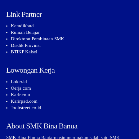
Link Partner
Kemdikbud
Rumah Belajar
Direktorat Pembinaan SMK
Disdik Provinsi
BTIKP Kalsel
Lowongan Kerja
Loker.id
Qerja.com
Karir.com
Karirpad.com
Joobstreet.co.id
About SMK Bina Banua
SMK Bina Banua Banjarmasin merupakan salah satu SMK