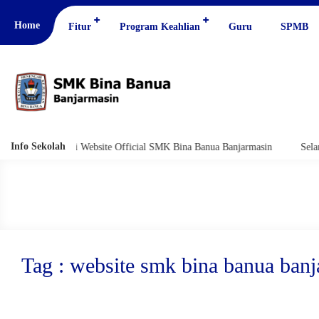
Home
Fitur
Program Keahlian
Guru
SPMB
Info Sekolah
t Datang di Website Official SMK Bina Banua Banjarmasin
Selamat Dat
Tag : website smk bina banua ban