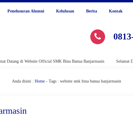
Penelusuran Alumni
Kelulusan
Berita
Kontak
0813
ang di Website Official SMK Bina Banua Banjarmasin
Selamat Datang d
Anda disini :
Home
-
Tags : website smk bina banua banjarmasin
jarmasin