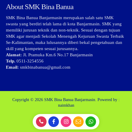
About SMK Bina Banua
SMK Bina Banua Banjarmasin merupakan salah satu SMK
swasta yang berdiri telah lama di kota Banjarmasin. SMK yang
memiliki jurusan teknik dan non-teknik. Sesuai dengan tujuan
SMK agar menjadi Sekolah Menengah Kejuruan Swasta Terbaik
Se-Kalimantan, maka lulusannya diberi bekal pengetahuan dan
skill yang kompeten sesuai jurusannya.
Alamat:
Jl. Pramuka Km.6 No.17 Banjarmasin
Telp.
0511-3254556
Email:
smkbinabanua@gmail.com
Copyright © 2026
SMK Bina Banua Banjarmasin.
Powered by :
naimkhan