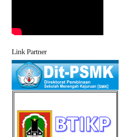
Link Partner