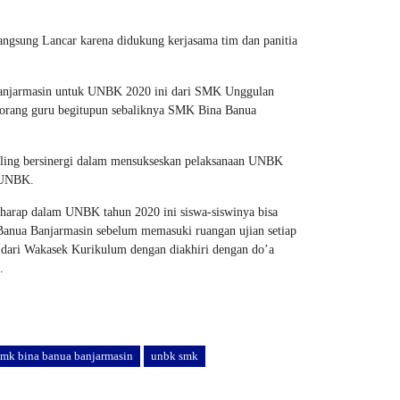
ngsung Lancar karena didukung kerjasama tim dan panitia
anjarmasin untuk UNBK 2020 ini dari SMK Unggulan
rang guru begitupun sebaliknya SMK Bina Banua
ling bersinergi dalam mensukseskan pelaksanaan UNBK
 UNBK.
arap dalam UNBK tahun 2020 ini siswa-siswinya bisa
Banua Banjarmasin sebelum memasuki ruangan ujian setiap
dari Wakasek Kurikulum dengan diakhiri dengan do’a
.
smk bina banua banjarmasin
unbk smk