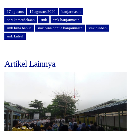
17 agustus
17 agustus 2020
banjarmasin
hari kemerdekaan
smk
smk banjarmasin
smk bina banua
smk bina banua banjarmasin
smk binban
smk kalsel
Artikel Lainnya
Oleh : adminkhan