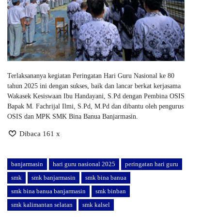
Terlaksananya kegiatan Peringatan Hari Guru Nasional ke 80
tahun 2025 ini dengan sukses, baik dan lancar berkat kerjasama
Wakasek Kesiswaan Ibu Handayani, S.Pd dengan Pembina OSIS
Bapak M. Fachrijal Ilmi, S.Pd, M.Pd dan dibantu oleh pengurus
OSIS dan MPK SMK Bina Banua Banjarmasin.
Dibaca 161 x
banjarmasin
hari guru nasional 2025
peringatan hari guru
smk
smk banjarmasin
smk bina banua
smk bina banua banjarmasin
smk binban
smk kalimantan selatan
smk kalsel