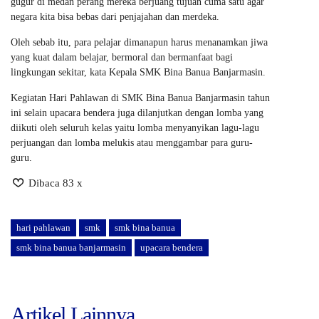
gugur di medan perang mereka berjuang tujuan cuma satu agar
negara kita bisa bebas dari penjajahan dan merdeka.
Oleh sebab itu, para pelajar dimanapun harus menanamkan jiwa
yang kuat dalam belajar, bermoral dan bermanfaat bagi
lingkungan sekitar, kata Kepala SMK Bina Banua Banjarmasin.
Kegiatan Hari Pahlawan di SMK Bina Banua Banjarmasin tahun
ini selain upacara bendera juga dilanjutkan dengan lomba yang
diikuti oleh seluruh kelas yaitu lomba menyanyikan lagu-lagu
perjuangan dan lomba melukis atau menggambar para guru-
guru.
Dibaca 83 x
hari pahlawan
smk
smk bina banua
smk bina banua banjarmasin
upacara bendera
Artikel Lainnya