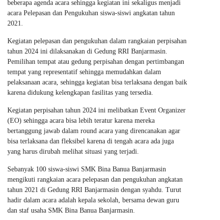
beberapa agenda acara sehingga kegiatan ini sekaligus menjadi
acara Pelepasan dan Pengukuhan siswa-siswi angkatan tahun
2021.
Kegiatan pelepasan dan pengukuhan dalam rangkaian perpisahan
tahun 2024 ini dilaksanakan di Gedung RRI Banjarmasin.
Pemilihan tempat atau gedung perpisahan dengan pertimbangan
tempat yang representatif sehingga memudahkan dalam
pelaksanaan acara, sehingga kegiatan bisa terlaksana dengan baik
karena didukung kelengkapan fasilitas yang tersedia.
Kegiatan perpisahan tahun 2024 ini melibatkan Event Organizer
(EO) sehingga acara bisa lebih teratur karena mereka
bertanggung jawab dalam round acara yang direncanakan agar
bisa terlaksana dan fleksibel karena di tengah acara ada juga
yang harus dirubah melihat situasi yang terjadi.
Sebanyak 100 siswa-siswi SMK Bina Banua Banjarmasin
mengikuti rangkaian acara pelepasan dan pengukuhan angkatan
tahun 2021 di Gedung RRI Banjarmasin dengan syahdu. Turut
hadir dalam acara adalah kepala sekolah, bersama dewan guru
dan staf usaha SMK Bina Banua Banjarmasin.