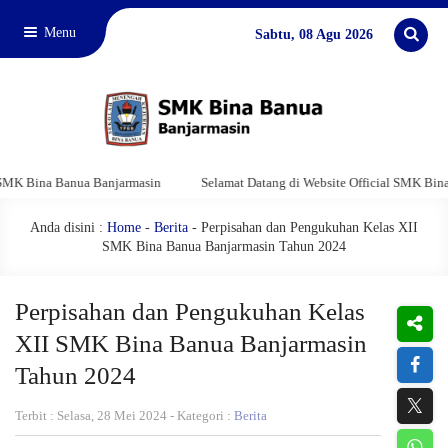
Menu
Sabtu, 08 Agu 2026
 Banua Banjarmasin
Selamat Datang di Website Official SMK Bina Banua Ba
Anda disini :
Home
-
Berita
- Perpisahan dan Pengukuhan Kelas XII
SMK Bina Banua Banjarmasin Tahun 2024
Perpisahan dan Pengukuhan Kelas
XII SMK Bina Banua Banjarmasin
Tahun 2024
Terbit : Selasa, 28 Mei 2024 - Kategori :
Berita