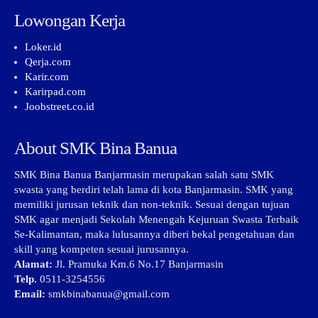
Lowongan Kerja
Loker.id
Qerja.com
Karir.com
Karirpad.com
Joobstreet.co.id
About SMK Bina Banua
SMK Bina Banua Banjarmasin merupakan salah satu SMK
swasta yang berdiri telah lama di kota Banjarmasin. SMK yang
memiliki jurusan teknik dan non-teknik. Sesuai dengan tujuan
SMK agar menjadi Sekolah Menengah Kejuruan Swasta Terbaik
Se-Kalimantan, maka lulusannya diberi bekal pengetahuan dan
skill yang kompeten sesuai jurusannya.
Alamat:
Jl. Pramuka Km.6 No.17 Banjarmasin
Telp.
0511-3254556
Email:
smkbinabanua@gmail.com