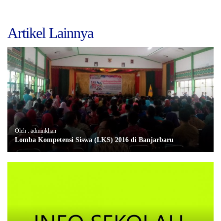
Artikel Lainnya
Oleh : adminkhan
Lomba Kompetensi Siswa (LKS) 2016 di Banjarbaru