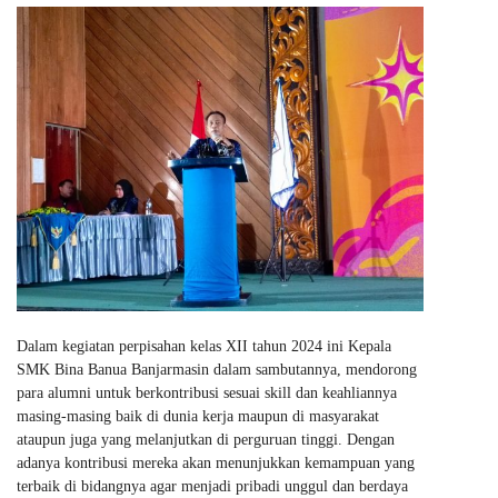
Dalam kegiatan perpisahan kelas XII tahun 2024 ini Kepala
SMK Bina Banua Banjarmasin dalam sambutannya, mendorong
para alumni untuk berkontribusi sesuai skill dan keahliannya
masing-masing baik di dunia kerja maupun di masyarakat
ataupun juga yang melanjutkan di perguruan tinggi. Dengan
adanya kontribusi mereka akan menunjukkan kemampuan yang
terbaik di bidangnya agar menjadi pribadi unggul dan berdaya