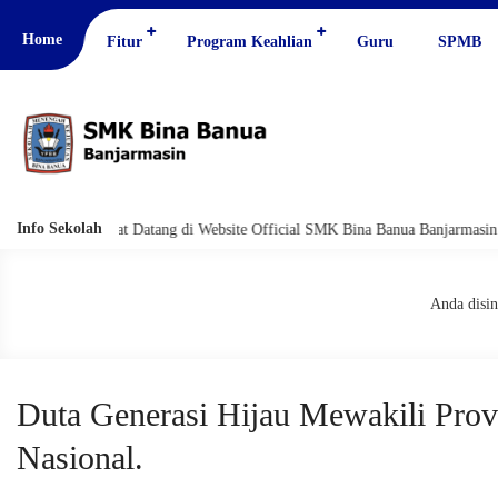
Home
Fitur
Program Keahlian
Guru
SPMB
Info Sekolah
Selamat Datang di Website Official SMK Bina Banua Banjarmasin
Sel
Anda disin
Duta Generasi Hijau Mewakili Prov
Nasional.