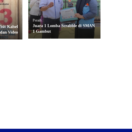
Peraih :
Juara 1 Lomba Scrabble di SMAN
sit Kalsel
1 Gambut
dan Video