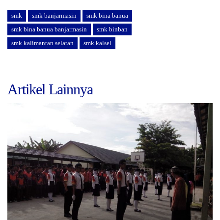
smk
smk banjarmasin
smk bina banua
smk bina banua banjarmasin
smk binban
smk kalimantan selatan
smk kalsel
Artikel Lainnya