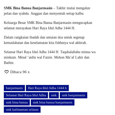
SMK Bina Banua Banjarmasin
– Takbir mulai mengalun
pelan dan syahdu. Anggun dan menyentuh setiap kalbu.
Keluarga Besar SMK Bina Banua Banjarmasin mengucapkan
selamat merayakan Hari Raya Idul Adha 1444 H.
Dalam rangkaian ibadah dan untaian doa untuk segenap
kemaslahatan dan keselamatan kita fiddunya wal akhirah.
Selamat Hari Raya Idul Adha 1444 H. Taqabalallahu minna wa
minkum. Minal ‘aidin wal Faizin. Mohon Ma’af Lahir dan
Bathin.
Dibaca 96 x
banjarmasin
Hari Raya Idul Adha 1444 h
Selamat Hari Raya Idul Adha
smk
smk banjarmasin
smk bina banua
smk bina banua banjarmasin
smk kalimantan selatan