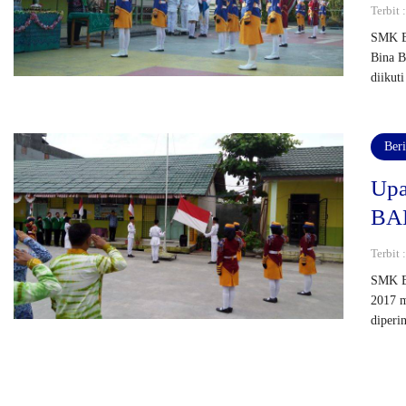
Terbit 
SMK B
Bina B
diikut
Beri
Upa
BA
Terbit 
SMK Bi
2017 m
diperi