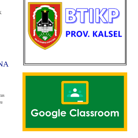
K
8
INA
tus
tu