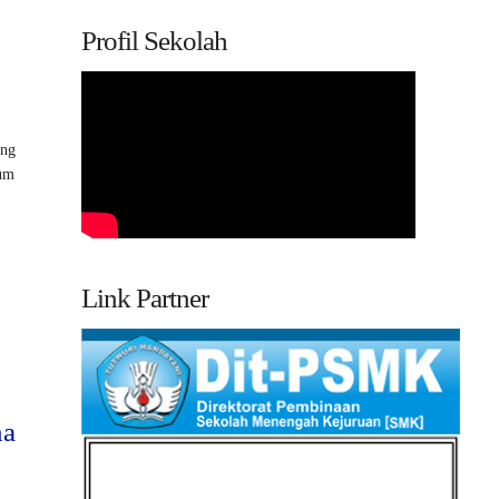
Profil Sekolah
ang
lum
Link Partner
na