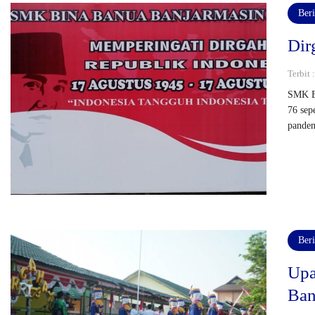
Beri
Dir
Terbit 
SMK Bi
76 sep
pandem
Beri
Upa
Ban