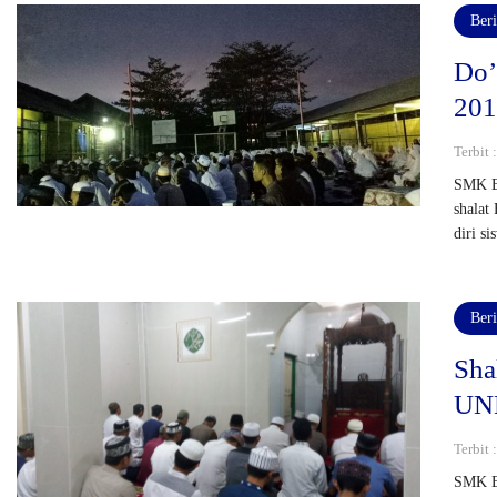
Beri
Do’
20
Terbit
SMK Bi
shalat
diri s
Beri
Sha
UN
Terbit
SMK Bi