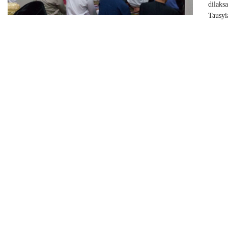
dilaks
Tausyi