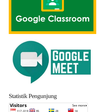
Statistik Pengunjung