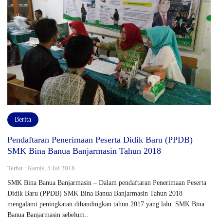
Berita
Pendaftaran Penerimaan Peserta Didik Baru (PPDB)
SMK Bina Banua Banjarmasin Tahun 2018
Terbit : Kamis, 5 Jul 2018
SMK Bina Banua Banjarmasin – Dalam pendaftaran Penerimaan Peserta
Didik Baru (PPDB) SMK Bina Banua Banjarmasin Tahun 2018
mengalami peningkatan dibandingkan tahun 2017 yang lalu. SMK Bina
Banua Banjarmasin sebelum..