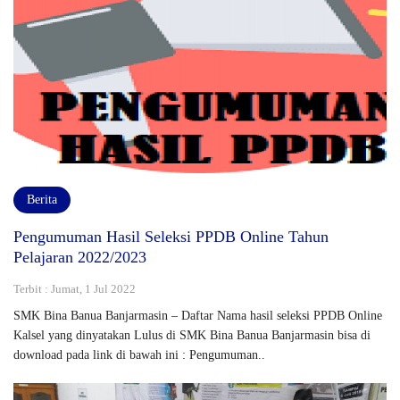
Berita
Pengumuman Hasil Seleksi PPDB Online Tahun
Pelajaran 2022/2023
Terbit : Jumat, 1 Jul 2022
SMK Bina Banua Banjarmasin – Daftar Nama hasil seleksi PPDB Online
Kalsel yang dinyatakan Lulus di SMK Bina Banua Banjarmasin bisa di
download pada link di bawah ini : Pengumuman..