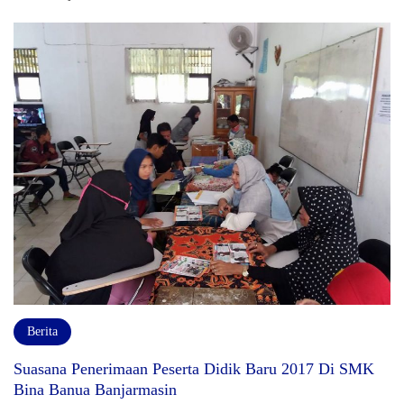
Berita
Suasana Penerimaan Peserta Didik Baru 2017 Di SMK
Bina Banua Banjarmasin