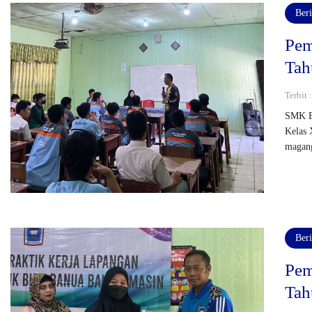
Beri
Pem
Tah
Terbit 
SMK Bi
Kelas 
magang
Beri
Pem
Tah