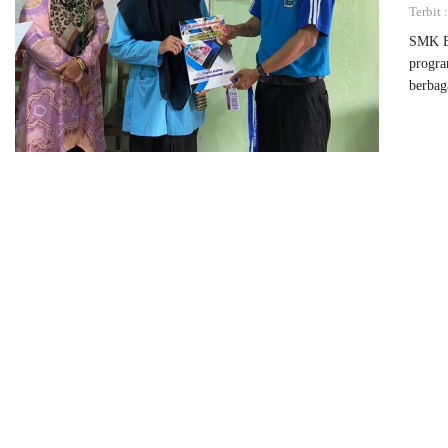
Terbit
SMK Bi
progra
berbag