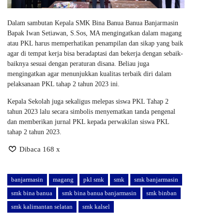
Dalam sambutan Kepala SMK Bina Banua Banua Banjarmasin
Bapak Iwan Setiawan, S.Sos, MA mengingatkan dalam magang
atau PKL harus memperhatikan penampilan dan sikap yang baik
agar di tempat kerja bisa beradaptasi dan bekerja dengan sebaik-
baiknya sesuai dengan peraturan disana. Beliau juga
mengingatkan agar menunjukkan kualitas terbaik diri dalam
pelaksanaan PKL tahap 2 tahun 2023 ini.
Kepala Sekolah juga sekaligus melepas siswa PKL Tahap 2
tahun 2023 lalu secara simbolis menyematkan tanda pengenal
dan memberikan jurnal PKL kepada perwakilan siswa PKL
tahap 2 tahun 2023.
Dibaca 168 x
banjarmasin
magang
pkl smk
smk
smk banjarmasin
smk bina banua
smk bina banua banjarmasin
smk binban
smk kalimantan selatan
smk kalsel