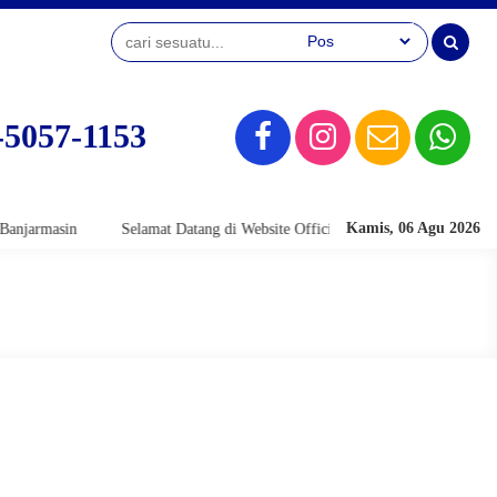
-5057-1153
Kamis, 06 Agu 2026
masin
Selamat Datang di Website Official SMK Bina Banua Banjarmasin