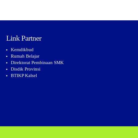
Link Partner
Kemdikbud
Rumah Belajar
Direktorat Pembinaan SMK
Disdik Provinsi
BTIKP Kalsel