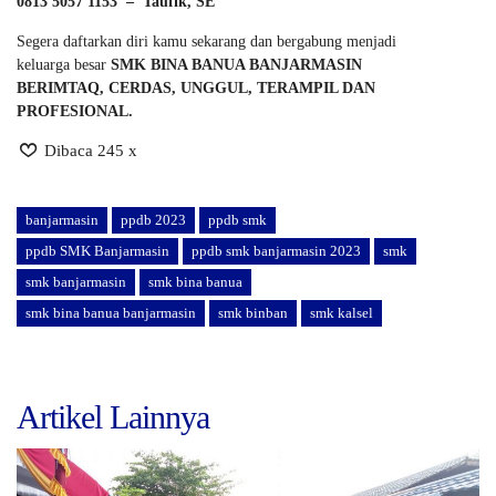
0813 5057 1153 – Taufik, SE
Segera daftarkan diri kamu sekarang dan bergabung menjadi
keluarga besar
SMK BINA BANUA BANJARMASIN
BERIMTAQ, CERDAS, UNGGUL, TERAMPIL DAN
PROFESIONAL.
Dibaca 245 x
banjarmasin
ppdb 2023
ppdb smk
ppdb SMK Banjarmasin
ppdb smk banjarmasin 2023
smk
smk banjarmasin
smk bina banua
smk bina banua banjarmasin
smk binban
smk kalsel
Artikel Lainnya