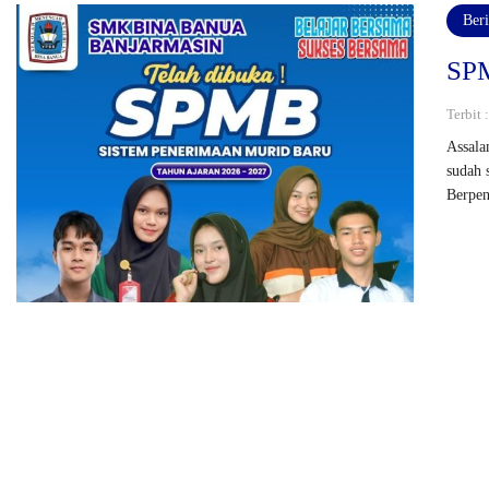
Beri
SPM
Terbit 
Assala
sudah 
Berpen