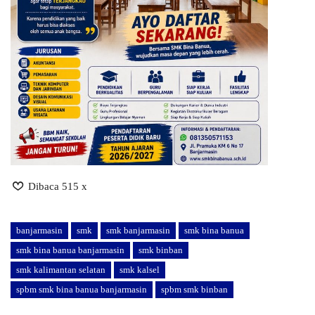
Dibaca 515 x
banjarmasin
smk
smk banjarmasin
smk bina banua
smk bina banua banjarmasin
smk binban
smk kalimantan selatan
smk kalsel
spbm smk bina banua banjarmasin
spbm smk binban