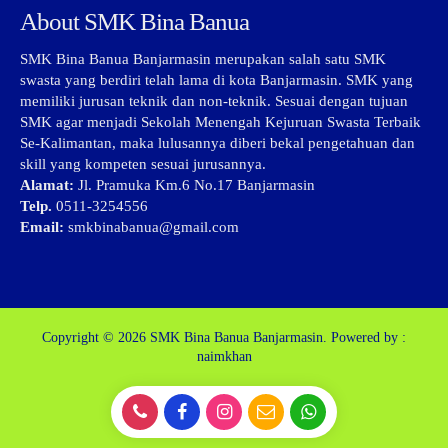
About SMK Bina Banua
SMK Bina Banua Banjarmasin merupakan salah satu SMK
swasta yang berdiri telah lama di kota Banjarmasin. SMK yang
memiliki jurusan teknik dan non-teknik. Sesuai dengan tujuan
SMK agar menjadi Sekolah Menengah Kejuruan Swasta Terbaik
Se-Kalimantan, maka lulusannya diberi bekal pengetahuan dan
skill yang kompeten sesuai jurusannya.
Alamat:
Jl. Pramuka Km.6 No.17 Banjarmasin
Telp.
0511-3254556
Email:
smkbinabanua@gmail.com
Copyright © 2026
SMK Bina Banua Banjarmasin.
Powered by :
naimkhan