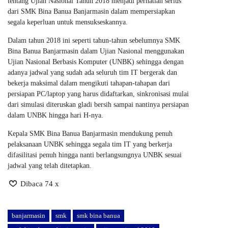
tentang Ujian Nasional Tahun 2018 menjadi perhatian serius
dari SMK Bina Banua Banjarmasin dalam mempersiapkan
segala keperluan untuk mensukseskannya.
Dalam tahun 2018 ini seperti tahun-tahun sebelumnya SMK
Bina Banua Banjarmasin dalam Ujian Nasional menggunakan
Ujian Nasional Berbasis Komputer (UNBK) sehingga dengan
adanya jadwal yang sudah ada seluruh tim IT bergerak dan
bekerja maksimal dalam mengikuti tahapan-tahapan dari
persiapan PC/laptop yang harus didaftarkan, sinkronisasi mulai
dari simulasi diteruskan gladi bersih sampai nantinya persiapan
dalam UNBK hingga hari H-nya.
Kepala SMK Bina Banua Banjarmasin mendukung penuh
pelaksanaan UNBK sehingga segala tim IT yang berkerja
difasilitasi penuh hingga nanti berlangsungnya UNBK sesuai
jadwal yang telah ditetapkan.
Dibaca 74 x
banjarmasin
smk
smk bina banua