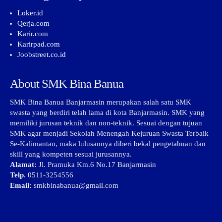
Loker.id
Qerja.com
Karir.com
Karirpad.com
Joobstreet.co.id
About SMK Bina Banua
SMK Bina Banua Banjarmasin merupakan salah satu SMK
swasta yang berdiri telah lama di kota Banjarmasin. SMK yang
memiliki jurusan teknik dan non-teknik. Sesuai dengan tujuan
SMK agar menjadi Sekolah Menengah Kejuruan Swasta Terbaik
Se-Kalimantan, maka lulusannya diberi bekal pengetahuan dan
skill yang kompeten sesuai jurusannya.
Alamat:
Jl. Pramuka Km.6 No.17 Banjarmasin
Telp.
0511-3254556
Email:
smkbinabanua@gmail.com