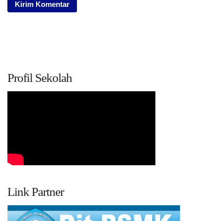
Profil Sekolah
Link Partner