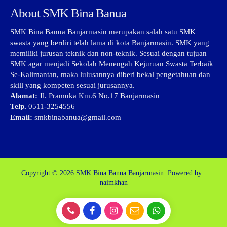
About SMK Bina Banua
SMK Bina Banua Banjarmasin merupakan salah satu SMK
swasta yang berdiri telah lama di kota Banjarmasin. SMK yang
memiliki jurusan teknik dan non-teknik. Sesuai dengan tujuan
SMK agar menjadi Sekolah Menengah Kejuruan Swasta Terbaik
Se-Kalimantan, maka lulusannya diberi bekal pengetahuan dan
skill yang kompeten sesuai jurusannya.
Alamat:
Jl. Pramuka Km.6 No.17 Banjarmasin
Telp.
0511-3254556
Email:
smkbinabanua@gmail.com
Copyright © 2026
SMK Bina Banua Banjarmasin.
Powered by :
naimkhan