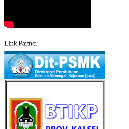
Link Partner