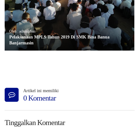
Oleh : adminkhan
Pelaksanaan MPLS Tahun 2019 Di SMK Bina Banua
Banjarmasin
Artikel ini memiliki
0 Komentar
Tinggalkan Komentar