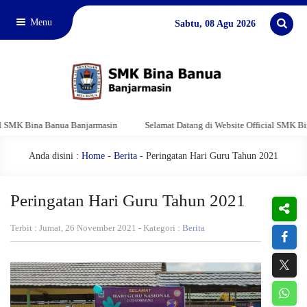
Menu
Sabtu, 08 Agu 2026
na Banua Banjarmasin
Selamat Datang di Website Official SMK Bina Banua 
Anda disini :
Home
-
Berita
- Peringatan Hari Guru Tahun 2021
Peringatan Hari Guru Tahun 2021
Terbit : Jumat, 26 November 2021 - Kategori :
Berita