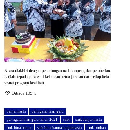
Acara diakhiri dengan pemotongan nasi tumpeng dan pemberian
hadiah kepada para wali kelas dan ketua jurusan dari setiap kelas
sesuai program keahlian.
Dibaca 109 x
banjarmasin
peringatan hari guru
peringatan hari guru tahun 2021
smk
smk banjarmasin
smk bina banua
smk bina banua banjarmasin
smk binban