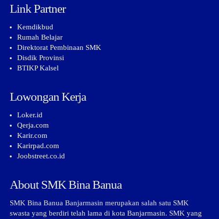
Link Partner
Kemdikbud
Rumah Belajar
Direktorat Pembinaan SMK
Disdik Provinsi
BTIKP Kalsel
Lowongan Kerja
Loker.id
Qerja.com
Karir.com
Karirpad.com
Joobstreet.co.id
About SMK Bina Banua
SMK Bina Banua Banjarmasin merupakan salah satu SMK
swasta yang berdiri telah lama di kota Banjarmasin. SMK yang