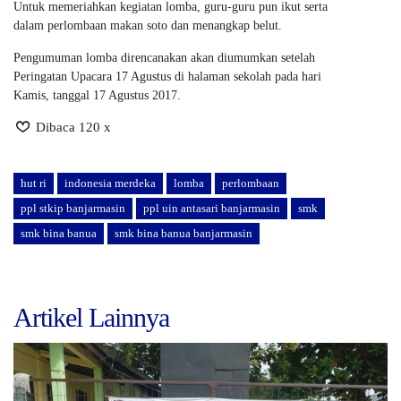
Untuk memeriahkan kegiatan lomba, guru-guru pun ikut serta
dalam perlombaan makan soto dan menangkap belut.
Pengumuman lomba direncanakan akan diumumkan setelah
Peringatan Upacara 17 Agustus di halaman sekolah pada hari
Kamis, tanggal 17 Agustus 2017.
Dibaca 120 x
hut ri
indonesia merdeka
lomba
perlombaan
ppl stkip banjarmasin
ppl uin antasari banjarmasin
smk
smk bina banua
smk bina banua banjarmasin
Artikel Lainnya