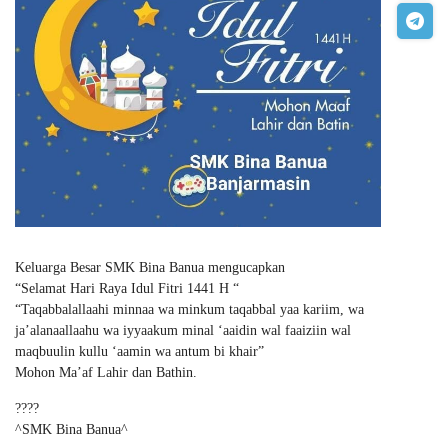
Keluarga Besar SMK Bina Banua mengucapkan
“Selamat Hari Raya Idul Fitri 1441 H “
“Taqabbalallaahi minnaa wa minkum taqabbal yaa kariim, wa
ja’alanaallaahu wa iyyaakum minal ‘aaidin wal faaiziin wal
maqbuulin kullu ‘aamin wa antum bi khair”
Mohon Ma’af Lahir dan Bathin.
????
^SMK Bina Banua^