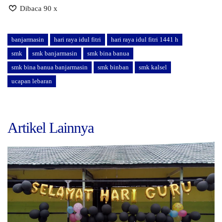
Dibaca 90 x
banjarmasin
hari raya idul fitri
hari raya idul fitri 1441 h
smk
smk banjarmasin
smk bina banua
smk bina banua banjarmasin
smk binban
smk kalsel
ucapan lebaran
Artikel Lainnya