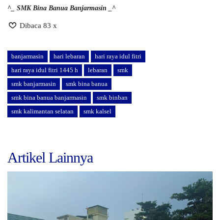
^_ SMK Bina Banua Banjarmasin _^
Dibaca 83 x
banjarmasin
hari lebaran
hari raya idul fitri
hari raya idul fitri 1445 h
lebaran
smk
smk banjarmasin
smk bina banua
smk bina banua banjarmasin
smk binban
smk kalimantan selatan
smk kalsel
Artikel Lainnya