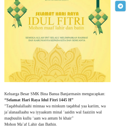
Keluarga Besar SMK Bina Banua Banjarmasin mengucapkan:
“Selamat Hari Raya Idul Fitri 1445 H”
“Taqabbalallaahi minnaa wa minkum taqabbal yaa kariim, wa
ja’alanaallaahu wa iyyaakum minal ‘aaidin wal faaiziin wal
maqbuulin kullu ‘aam wa antum bi khair”
Mohon Ma’af Lahir dan Bathin.