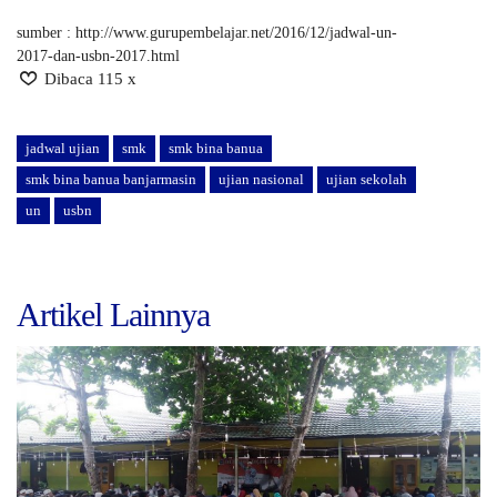
sumber : http://www.gurupembelajar.net/2016/12/jadwal-un-
2017-dan-usbn-2017.html
Dibaca 115 x
jadwal ujian
smk
smk bina banua
smk bina banua banjarmasin
ujian nasional
ujian sekolah
un
usbn
Artikel Lainnya