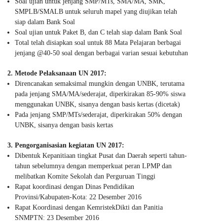
Soal ujian untuk jenjang SMP/MTs, SMA/MA, SMK,
SMPLB/SMALB untuk seluruh mapel yang diujikan telah
siap dalam Bank Soal
Soal ujian untuk Paket B, dan C telah siap dalam Bank Soal
Total telah disiapkan soal untuk 88 Mata Pelajaran berbagai
jenjang @40-50 soal dengan berbagai varian sesuai kebutuhan
2. Metode Pelaksanaan UN 2017:
Direncanakan semaksimal mungkin dengan UNBK, terutama
pada jenjang SMA/MA/sederajat, diperkirakan 85-90% siswa
menggunakan UNBK, sisanya dengan basis kertas (dicetak)
Pada jenjang SMP/MTs/sederajat, diperkirakan 50% dengan
UNBK, sisanya dengan basis kertas
3. Pengorganisasian kegiatan UN 2017:
Dibentuk Kepanitiaan tingkat Pusat dan Daerah seperti tahun-
tahun sebelumnya dengan memperkuat peran LPMP dan
melibatkan Komite Sekolah dan Perguruan Tinggi
Rapat koordinasi dengan Dinas Pendidikan
Provinsi/Kabupaten-Kota: 22 Desember 2016
Rapat Koordinasi dengan KemristekDikti dan Panitia
SNMPTN: 23 Desember 2016