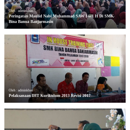
Oleh : adminkhan
Peringatan Maulid Nabi Muhammad SAW 1441 H Di SMK
Bina Banua Banjarmasin
Oleh : adminkhan
Pelaksanaan IHT Kurikulum 2013 Revisi 2017